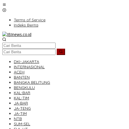
Lewati
ke
konten
Terms of Service
Indeks Berita
DKI-JAKARTA
INTERNASIONAL
ACEH
BANTEN
BANGKA BELITUNG
BENGKULU
KAL-BAR
KAL-TIM
JA-BAR
JA-TENG
JA-TIM
NTB
SUM-SEL