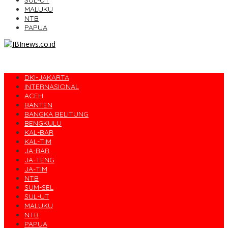
SUL-UT
MALUKU
NTB
PAPUA
DKI-JAKARTA
INTERNASIONAL
ACEH
BANTEN
BANGKA BELITUNG
BENGKULU
KAL-BAR
KAL-TIM
JA-BAR
JA-TENG
JA-TIM
NTB
SUM-SEL
SUL-UT
MALUKU
NTB
PAPUA