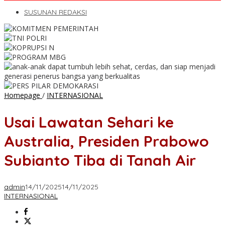
SUSUNAN REDAKSI
Usai
Homepage
/
INTERNASIONAL
Lawatan
Sehari
Usai Lawatan Sehari ke
ke
Australia,
Australia, Presiden Prabowo
Presiden
Prabowo
Subianto Tiba di Tanah Air
Subianto
Tiba
di
admin
14/11/2025
14/11/2025
Tanah
INTERNASIONAL
Air