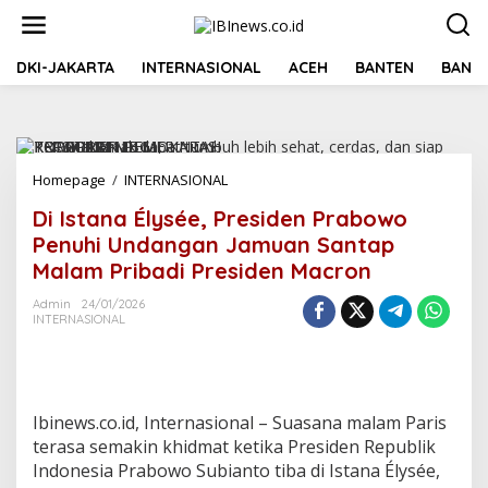
Lewati
ke
konten
DKI-JAKARTA
INTERNASIONAL
ACEH
BANTEN
BANGK
Di
Homepage
/
INTERNASIONAL
Istana
Di Istana Élysée, Presiden Prabowo
Élysée,
Presiden
Penuhi Undangan Jamuan Santap
Prabowo
Malam Pribadi Presiden Macron
Penuhi
Undangan
Admin
24/01/2026
Jamuan
INTERNASIONAL
Santap
Malam
Pribadi
Presiden
Macron
Ibinews.co.id, Internasional – Suasana malam Paris
terasa semakin khidmat ketika Presiden Republik
Indonesia Prabowo Subianto tiba di Istana Élysée,