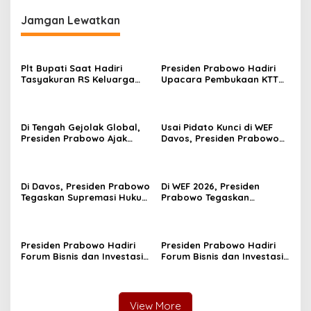
Jamgan Lewatkan
Plt Bupati Saat Hadiri
Presiden Prabowo Hadiri
Tasyakuran RS Keluarga
Upacara Pembukaan KTT
Sehat: “Kualitas Layanan
ke-48 ASEAN, Perkuat
Kesehatan Jadi Indikator
Soliditas Kawasan di
Pertumbuhan Ekonomi
Tengah Tantangan Global
Daerah”
Di Tengah Gejolak Global,
Usai Pidato Kunci di WEF
Presiden Prabowo Ajak
Davos, Presiden Prabowo
ASEAN Percepat Jaringan
Sambangi Paviliun
Energi dan Ketahanan
Indonesia, Perkuat
Pangan Kawasan
Diplomasi Investasi
Di Davos, Presiden Prabowo
Di WEF 2026, Presiden
Tegaskan Supremasi Hukum
Prabowo Tegaskan
sebagai Fondasi Investasi
Kesejahteraan Rakyat,
dan Keadilan Sosial
Reformasi, dan
Perdamaian sebagai Pilar
Masa Depan Indonesia
Presiden Prabowo Hadiri
Presiden Prabowo Hadiri
Forum Bisnis dan Investasi
Forum Bisnis dan Investasi
serta Jamuan Santap
serta Jamuan Santap
Siang di Lancaster House
Siang di Lancaster House
View More