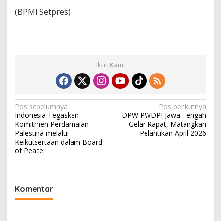
(BPMI Setpres)
Ikuti Kami
Navigasi
Pos sebelumnya
Pos berikutnya
Indonesia Tegaskan
DPW PWDPI Jawa Tengah
pos
Komitmen Perdamaian
Gelar Rapat, Matangkan
Palestina melalui
Pelantikan April 2026
Keikutsertaan dalam Board
of Peace
Komentar