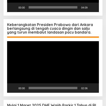
00:00
04:09
Keberangkatan Presiden Prabowo dari Ankara
berlangsung di tengah cuaca dingin dan salju
yang turun membalut landasan pacu bandara.
Pemutar
Video
00:00
02:06
Mulai 1 Maret 2025 DHE Wajib Parkir 1 Tahun di RI