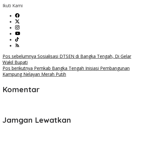
Ikuti Kami
Navigasi
Pos sebelumnya
Sosialisasi DTSEN di Bangka Tengah, Di Gelar
Wakil Bupati
pos
Pos berikutnya
Pemkab Bangka Tengah Inisiasi Pembangunan
Kampung Nelayan Merah Putih
Komentar
Jamgan Lewatkan