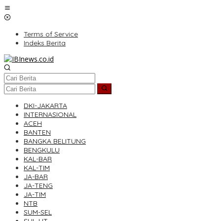
Lewati
ke
konten
Terms of Service
Indeks Berita
DKI-JAKARTA
INTERNASIONAL
ACEH
BANTEN
BANGKA BELITUNG
BENGKULU
KAL-BAR
KAL-TIM
JA-BAR
JA-TENG
JA-TIM
NTB
SUM-SEL