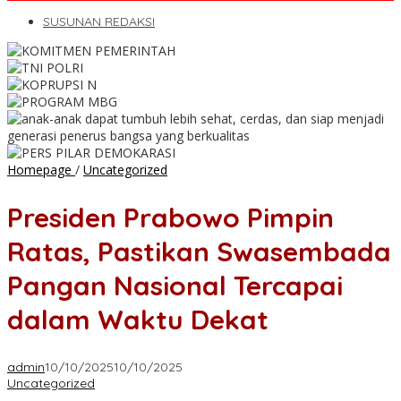
SUSUNAN REDAKSI
Presiden
Homepage
/
Uncategorized
Prabowo
Pimpin
Presiden Prabowo Pimpin
Ratas,
Pastikan
Ratas, Pastikan Swasembada
Swasembada
Pangan
Pangan Nasional Tercapai
Nasional
Tercapai
dalam Waktu Dekat
dalam
Waktu
Dekat
admin
10/10/2025
10/10/2025
Uncategorized