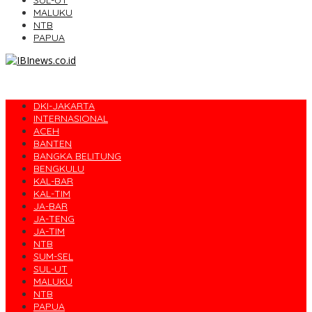
SUL-UT
MALUKU
NTB
PAPUA
DKI-JAKARTA
INTERNASIONAL
ACEH
BANTEN
BANGKA BELITUNG
BENGKULU
KAL-BAR
KAL-TIM
JA-BAR
JA-TENG
JA-TIM
NTB
SUM-SEL
SUL-UT
MALUKU
NTB
PAPUA