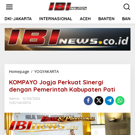
Lewati
ke
konten
DKI-JAKARTA
INTERNASIONAL
ACEH
BANTEN
BANGK
KOMPAYO
Homepage
/
YOGYAKARTA
Jogja
KOMPAYO Jogja Perkuat Sinergi
Perkuat
Sinergi
dengan Pemerintah Kabupaten Pati
dengan
Pemerintah
Admin
12/04/2026
YOGYAKARTA
Kabupaten
Pati