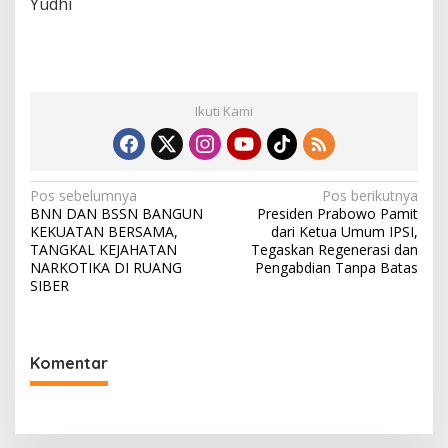
Yudhi
Ikuti Kami
Navigasi
Pos sebelumnya
Pos berikutnya
BNN DAN BSSN BANGUN
Presiden Prabowo Pamit
pos
KEKUATAN BERSAMA,
dari Ketua Umum IPSI,
TANGKAL KEJAHATAN
Tegaskan Regenerasi dan
NARKOTIKA DI RUANG
Pengabdian Tanpa Batas
SIBER
Komentar